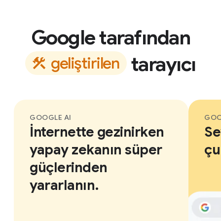
Google tarafından
tarayıcı
g
e
l
i
ş
t
i
r
i
l
e
n
GOOGLE AI
GOO
İnternette gezinirken
Se
yapay zekanın süper
çu
güçlerinden
yararlanın.