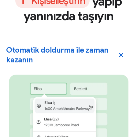
yapıp
K
i
ş
i
s
e
l
l
e
ş
t
i
r
i
n
yanınızda taşıyın
Otomatik doldurma ile zaman
kazanın