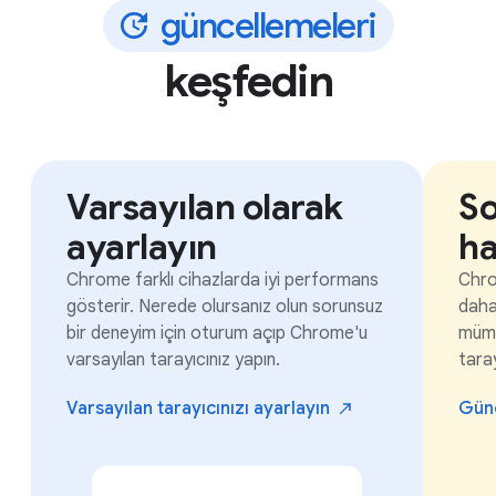
g
ü
n
c
e
l
l
e
m
e
l
e
r
i
keşfedin
Varsayılan olarak
So
ayarlayın
ha
Chrome farklı cihazlarda iyi performans
Chro
gösterir. Nerede olursanız olun sorunsuz
daha 
bir deneyim için oturum açıp Chrome'u
mümk
varsayılan tarayıcınız yapın.
taray
Varsayılan tarayıcınızı
ayarlayın
Gün