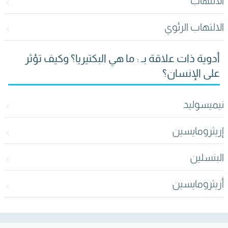
الالتهاب
الالتهاب الرئوي
أدوية ذات علاقة بـ : ما هي البكتيريا؟ وكيف تؤثر
على الإنسان؟
نيميسوليد
إريثرومايسين
البنسلين
أزيثرومايسين