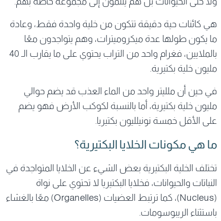
ولا حتى الحيوانات بل هم ينتمون إلى مجموعة خاصة بهم.
هي كائنات حية دقيقة تتكون من خلية واحدة فقط، وعادة
ما يكون طولها عدة ميكروميترات، وهم يتواجدون معًا
بالملايين، فغرام واحد من التراب يحتوي على ما يقارب الـ 40
مليون خلية بكتيرية.
في حين أن ملليتر واحد من الماء العذب قد يضم حوالي
مليون خلية بكتيرية، أما بالنسبة لكوكب الأرض فهو يضم
على الأقل خمسة نونيلليون بكتيريا.
ما هي مكونات الخلايا البكتيرية؟
تختلف الخلية البكتيرية بعض الشيء عن الخلايا المتواجدة في
النباتات والحيوانات، فخلايا البكتيريا لا تحتوي على نواة
(Nucleus)، كما ترتبط العضيات (Organelles) معًا بالغشاء
باستثناء الريبوسومات.