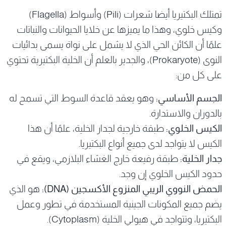
تمتلك البكتيريا أيضا شعرات (Pili) وأسواط (Flagella)
وكيس خلوي، وهذا ما يميزها عن خلايا الحيوانات والنباتات
علمًا أن الكائن الحي الذي لا يشمل على نواة يسمى بدائيات
النوى (Prokaryote)، والجدير بالعلم أن الخلية البكتيرية تحتوي
على كل من:
الجسم الأساسي:
وهو يعقد قاعدة السوط التي تسمح له
بالدوران والاستدارة.
الكيس الخلوي:
طبقة خارجية لجدار الخلية، علمًا أن هذا
الكيس لا يتواجد لدى جميع أنواع البكتيريا.
جدار الخلية:
طبقة رفيعة خارج الغشاء البلازمي، ويقع في
حدود الكيس الخلوي إن وجد.
الحمض النووي الريبي المنزوع الأكسجين (DNA):
هو الذي
يضم جميع المكونات الجينية المستخدمة في تطور وعمل
البكتيريا، وتتواجد في هيولي الخلية (Cytoplasm).