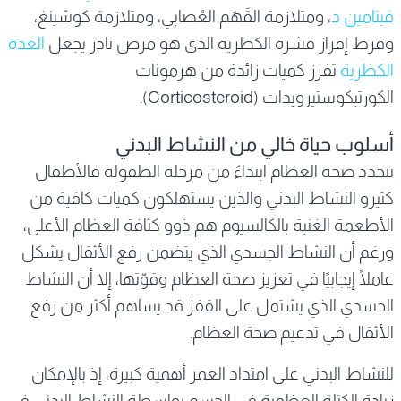
فيتامين د
، ومتلازمة القَهَم العُصابي، ومتلازمة كوشينغ،
وفرط إفراز قشرة الكظرية الذي هو مرض نادر يجعل
الغدة
الكظرية
تفرز كميات زائدة من هرمونات
الكورتيكوستيرويدات (Corticosteroid).
أسلوب حياة خالي من النشاط البدني
تتحدد صحة العظام ابتداءً من مرحلة الطفولة فالأطفال
كثيرو النشاط البدني والذين يستهلكون كميات كافية من
الأطعمة الغنية بالكالسيوم هم ذوو كثافة العظام الأعلى،
ورغم أن النشاط الجسدي الذي يتضمن رفع الأثقال يشكل
عاملًا إيجابيًا في تعزيز صحة العظام وقوّتها، إلا أن النشاط
الجسدي الذي يشتمل على القفز قد يساهم أكثر من رفع
الأثقال في تدعيم صحة العظام.
للنشاط البدني على امتداد العمر أهمية كبيرة، إذ بالإمكان
زيادة الكتلة العظمية في الجسم بواسطة النشاط البدني في