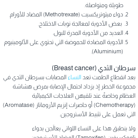
طويلة ومتواصلة.
دواء ميثوتريكسيت (Methotrexate) المضاد للأورام.
بعض الأدوية لمعالجة نوبات الاختلاج.
العديد من الأدوية المدرة للبول.
الأدوية المضادة للحموضة التي تحتوي على الألومينيوم
(Aluminium).
سرطان الثدي (Breast cancer)
بعد انقطاع الطمث تعد
النساء
المصابات بسرطان الثدي في
مجموعة الخطر إذ يزداد احتمال الإصابة بمرض هشاشة
العظام وخاصةً عند تلقيهن العلاجات الكيميائية
(Chemotherapy) أو حاصرات إنزيم الأروماتاز (Aromatase)
التي تعمل على تثبيط الأستروجين.
ولا ينطبق هذا على النساء اللواتي يعالَجن بدواء
تاموكسيفين (Tamoxifen) المضاد للأستروجين