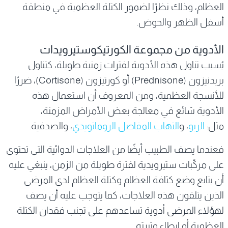
العظام، وذلك نظرًا لضمور الكتلة العظمية في منطقة
أسفل الظهر والحوض.
الأدوية من مجموعة الكورتيكوستيرويدات
يُسبب تناول هذه الأدوية لفترات زمنية طويلة، كتناول
بريدنيزون (Prednisone) أو كورتيزون (Cortisone)، ضررًا
للأنسجة العظمية، ومن المعروف أن استعمال هذه
الأدوية شائع في معالجة بعض الأمراض المزمنة،
مثل:
الربو
، و
التهاب المفاصل الروماتويدي
، والصدفية.
فعندما يصف الطبيب أيضًا من العلاجات الدوائية التي تحتوي
على مركّبات ستيرويدية لفترة طويلة من الزمن، ينبغي عليه
أن يتابع وضع كثافة العظام وكتلة العظام لدى المرضى
الذين يتلقون هذه العلاجات، كما يتوجب عليه أن يصف
لهؤلاء المرضى أدوية تساعدهم على تجنب فقدان الكتلة
العظمية أو إبطاء وتيرته.