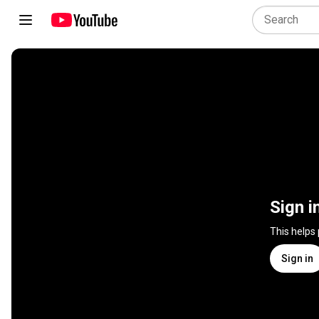
Sign i
This helps
Sign in