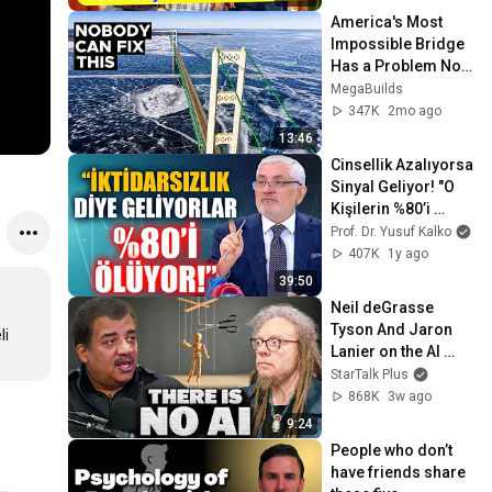
America's Most 
Impossible Bridge 
Has a Problem No 
One Can Solve  | 
MegaBuilds
The Mackinac 
347K
2mo ago
Bridge
13:46
Cinsellik Azalıyorsa 
Sinyal Geliyor! "O 
Kişilerin %80’i 
Kalpten Ölüyor" | 
Prof. Dr. Yusuf Kalko
Prof. Dr. Yusuf 
407K
1y ago
KALKO
39:50
Neil deGrasse 
Tyson And Jaron 
i 
Lanier on the AI 
Illusion
StarTalk Plus
868K
3w ago
9:24
People who don’t 
have friends share 