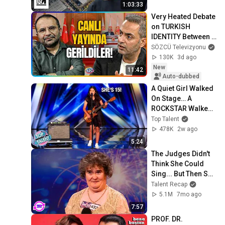
1:03:33
Very Heated Debate 
on TURKISH 
IDENTITY Between 
Murat Ağırel and 
SÖZCÜ Televizyonu
Tayip Temel! 
130K
3d ago
Tensions Rose in 
New
11:42
the...
Auto-dubbed
A Quiet Girl Walked 
On Stage… A 
ROCKSTAR Walked 
Off!
Top Talent
478K
2w ago
5:24
The Judges Didn't 
Think She Could 
Sing... But Then She 
Opened Her Mouth!
Talent Recap
5.1M
7mo ago
7:57
PROF. DR. 