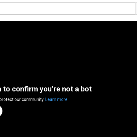
n to confirm you’re not a bot
 protect our community.
Learn more