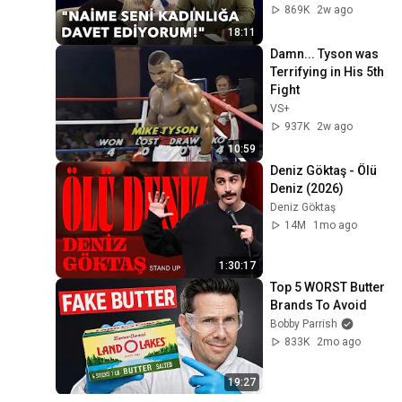
869K
2w ago
18:11
Damn... Tyson was 
Terrifying in His 5th 
Fight
VS+
937K
2w ago
10:59
Deniz Göktaş - Ölü 
Deniz (2026)
Deniz Göktaş
14M
1mo ago
1:30:17
Top 5 WORST Butter 
Brands To Avoid
Bobby Parrish
833K
2mo ago
19:27