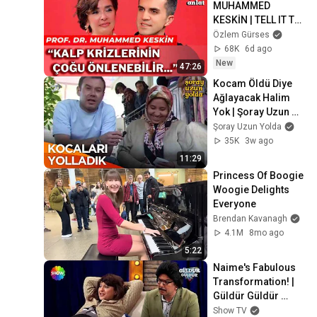
MUHAMMED 
KESKİN | TELL IT TO 
ME FROM THE 
Özlem Gürses
START
68K
6d ago
New
47:26
Kocam Öldü Diye 
Ağlayacak Halim 
Yok | Şoray Uzun 
Yolda
Şoray Uzun Yolda
35K
3w ago
11:29
Princess Of Boogie 
Woogie Delights 
Everyone
Brendan Kavanagh
4.1M
8mo ago
5:22
Naime's Fabulous 
Transformation! | 
Güldür Güldür 
Episode 447
Show TV