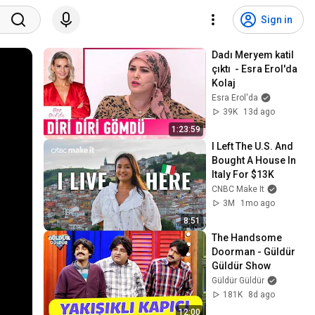
Sign in
Dadı Meryem katil 
çıktı  - Esra Erol'da 
Kolaj
Esra Erol'da
39K
13d ago
1:23:59
I Left The U.S. And 
Bought A House In 
Italy For $13K
CNBC Make It
3M
1mo ago
8:51
The Handsome 
Doorman - Güldür 
Güldür Show
Güldür Güldür
181K
8d ago
12:00