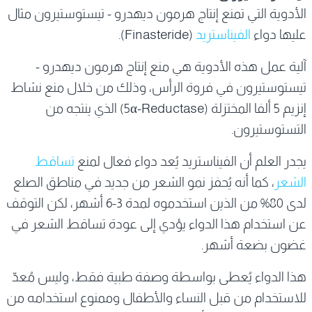
الأدوية التي تمنع إنتاج هرمون ديهدرو - تيستوستيرون مثال
عليها دواء
الفيناستريد
(Finasteride).
آلية عمل هذه الأدوية هي منع إنتاج هرمون ديهدرو -
تيستوستيرون في فروة الرأس، وذلك من خلال منع نشاط
إنزيم 5 ألفا المختزلة (5α-Reductase) الذي ينتجه من
التستوستيرون.
يجدر العلم أن الفيناستريد يُعد دواء فعال لمنع
تساقط
الشعر
، كما أنه يُحفز نمو الشعر من جديد في مناطق الصلع
لدى 80% من الذين استخدموه لمدة 3-6 أشهر، لكن التوقف
عن استخدام هذا الدواء يؤدي إلى عودة تساقط الشعر في
غضون بضعة أشهر.
هذا الدواء يُعطى بواسطة وصفة طبية فقط، وليس مُعدّ
للاستخدام من قبل النساء والأطفال وممنوع استخدامه من