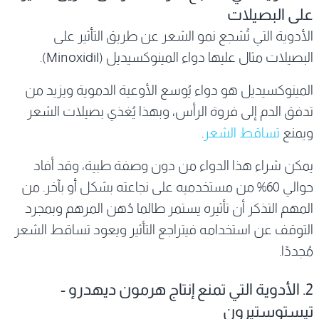
على البصيلات
الأدوية التي تُشجع نمو الشعر عن طريق التأثير على
البصيلات مثال عليها دواء المينوكسيديل (Minoxidil).
المينوكسيديل هو دواء يُوسع الأوعية الدموية ويزيد من
تدفق الدم إلى فروة الرأس، وبهذا يُغذي بصيلات الشعر
ويمنع
تساقط الشعر
.
يمكن شراء هذا الدواء من دون وصفة طبية، وقد أفاد
حوالي 60% من مستخدميه على نجاعته بشكل أو بآخر. من
المهم التذكر أن تأثيره يستمر طالما دُهن المرهم وبمجرد
التوقف عن استخدامه فيتراجع التأثير ويعود تساقط الشعر
مُجددًا.
2. الأدوية التي تمنع إنتاج هرمون ديهدرو -
تيستوستيرون