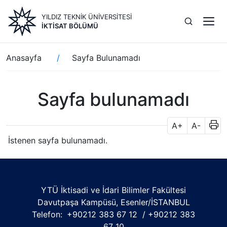
Ana
YILDIZ TEKNİK ÜNİVERSİTESİ
içeriğe
İKTISAT BÖLÜMÜ
atla
Sayfa
Anasayfa
Sayfa Bulunamadı
yolu
Sayfa bulunamadı
A+
A-
İstenen sayfa bulunamadı.
YTÜ İktisadi ve İdari Bilimler Fakültesi
Davutpaşa Kampüsü, Esenler/İSTANBUL
Telefon:
+90212 383 67 12 / +90212 383
67 10