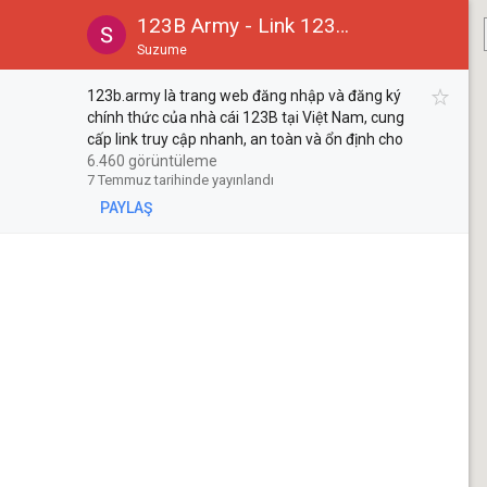
123B Army - Link 123B Đăng Nhập Mới Nhất Tặng 557k
Suzume
123b.army là trang web đăng nhập và đăng ký
chính thức của nhà cái 123B tại Việt Nam, cung
cấp link truy cập nhanh, an toàn và ổn định cho
người chơi. Tại đây, bạn có thể dễ dàng tạo tài
123b.army là trang web đăng nhập và đăng ký
6.460 görüntüleme
7 Temmuz tarihinde yayınlandı
khoản, đăng nhập và trải nghiệm đầy đủ dịch vụ
chính thức của nhà cái 123B tại Việt Nam, cung
giải trí của 123B một cách bảo mật và thuận
cấp link truy cập nhanh, an toàn và ổn định cho
PAYLAŞ
tiện.
người chơi. Tại đây, bạn có thể dễ dàng tạo tài
khoản, đăng nhập và trải nghiệm đầy đủ dịch vụ
Website:
giải trí của 123B một cách bảo mật và thuận
https://123b.army/vi-vn/
tiện.
Email:
123barmy@gmail.com
Website:
https://123b.army/vi-vn/
SĐT: 0974566996
Email:
123barmy@gmail.com
Địa chỉ: 3452 Số 34, Phường 15, Quận 11, Hồ Chí
Minh, Việt Nam
SĐT: 0974566996
Hastag: #123b #nhacai123 #123bcasino
Địa chỉ: 3452 Số 34, Phường 15, Quận 11, Hồ Chí