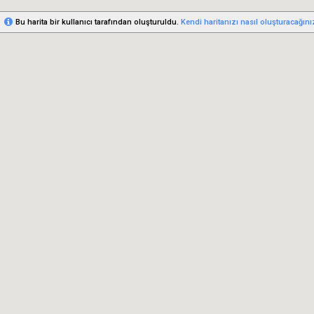
Bu harita bir kullanıcı tarafından oluşturuldu.
Kendi haritanızı nasıl oluşturacağını