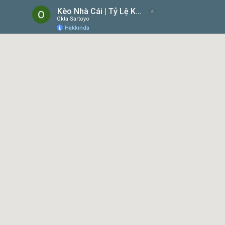
Kèo Nhà Cái | Tỷ Lệ Keonhacai5 Bóng Đá Trực Tuyến Hôm Nay
Okta Sartoyo
Hakkında