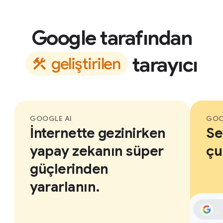
Google tarafından
tarayıcı
g
e
l
i
ş
t
i
r
i
l
e
n
GOOGLE AI
GOO
İnternette gezinirken
Se
yapay zekanın süper
çu
güçlerinden
yararlanın.