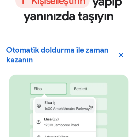
yapıp
K
i
ş
i
s
e
l
l
e
ş
t
i
r
i
n
yanınızda taşıyın
Otomatik doldurma ile zaman
kazanın