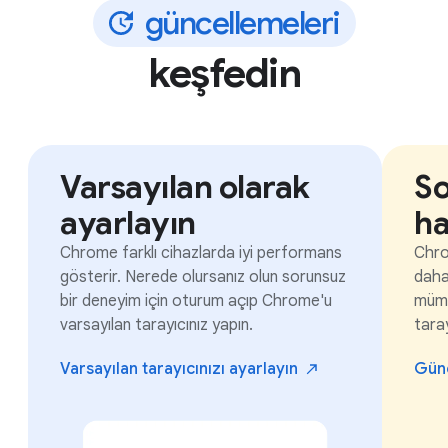
g
ü
n
c
e
l
l
e
m
e
l
e
r
i
keşfedin
Varsayılan olarak
So
ayarlayın
ha
Chrome farklı cihazlarda iyi performans
Chro
gösterir. Nerede olursanız olun sorunsuz
daha 
bir deneyim için oturum açıp Chrome'u
mümk
varsayılan tarayıcınız yapın.
taray
Varsayılan tarayıcınızı
ayarlayın
Gün