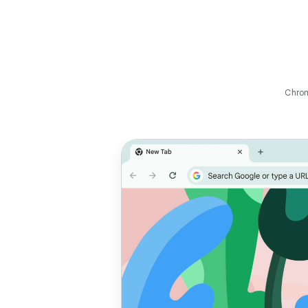
Chrom
Önceliğimiz
İnte
performans