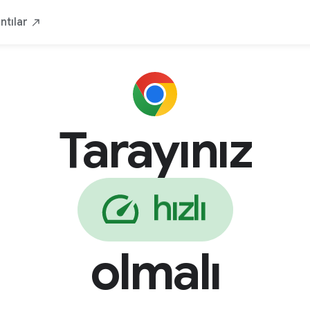
ızlı
Güvenli
Kişisel
Google'dan
İnd
ntılar
Tarayınız
n
l
e
i
v
ü
g
olmalı