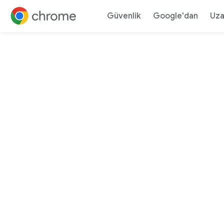
H
Güvenlik
Google'dan
Uza
İçeriğe ilerle