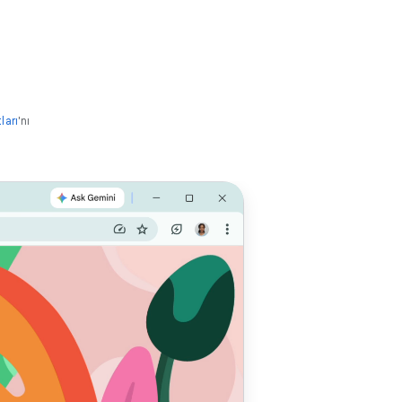
ları
'nı
Enerji
manın
 optimize