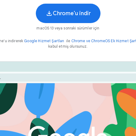
Chrome'u indir
macOS 13 veya sonraki sürümler için
e'u indirerek
Google Hizmet Şartları
ile
Chrome ve ChromeOS Ek Hizmet Şart
kabul etmiş olursunuz.
Chrome iyi performans gösterecek şekilde tasarlanmıştır. 
rnette işlem yap
Tasarrufu ve Bellek Tasarrufu gibi özelliklerle deneyiminizi
edebilirsiniz.
yolu
h
ı
z
l
ı